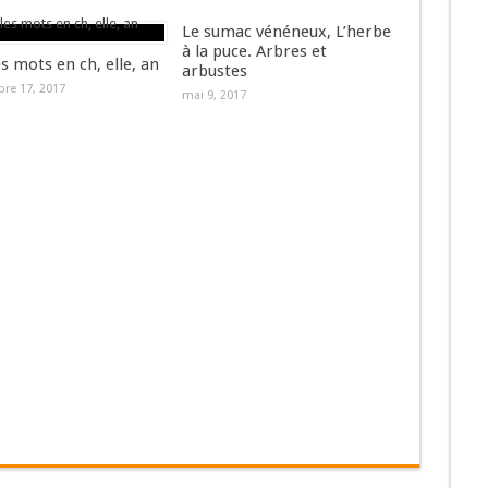
Le sumac vénéneux, L’herbe
à la puce. Arbres et
es mots en ch, elle, an
arbustes
re 17, 2017
mai 9, 2017