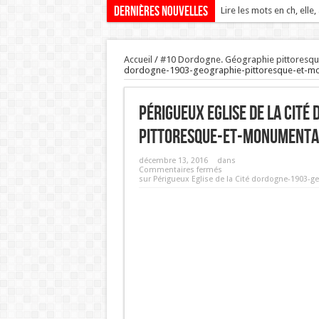
Dernières nouvelles
Lire les mots en ch, elle,
Accueil
/
#10 Dordogne. Géographie pittoresque
dordogne-1903-geographie-pittoresque-et-mo
Périgueux Eglise de la Cit
pittoresque-et-monumenta
décembre 13, 2016
dans
Commentaires fermés
sur Périgueux Eglise de la Cité dordogne-1903-