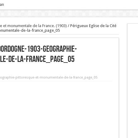
 an
 et monumentale de la France. (1903)
/
Périgueux Eglise de la Cité
numentale-de-la-france_page_05
é dordogne-1903-geographie-
le-de-la-france_page_05
geographie-pittoresque-et-monumentale-de-la-france_page_05