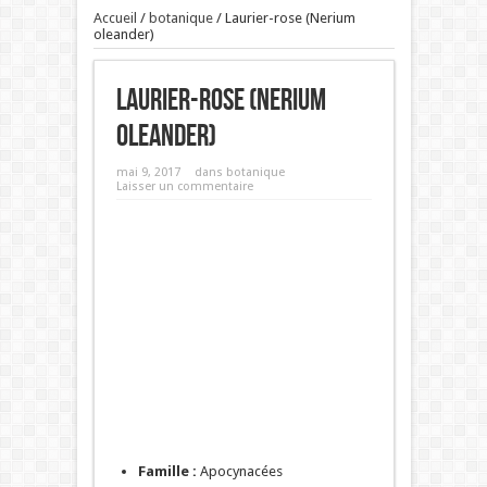
Accueil
/
botanique
/
Laurier-rose (Nerium
oleander)
Laurier-rose (Nerium
oleander)
mai 9, 2017
dans
botanique
Laisser un commentaire
Famille :
Apocynacées