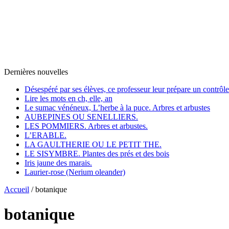
Dernières nouvelles
Désespéré par ses élèves, ce professeur leur prépare un contrôl
Lire les mots en ch, elle, an
Le sumac vénéneux, L’herbe à la puce. Arbres et arbustes
AUBEPINES OU SENELLIERS.
LES POMMIERS. Arbres et arbustes.
L’ERABLE.
LA GAULTHERIE OU LE PETIT THE.
LE SISYMBRE. Plantes des prés et des bois
Iris jaune des marais.
Laurier-rose (Nerium oleander)
Accueil
/
botanique
botanique