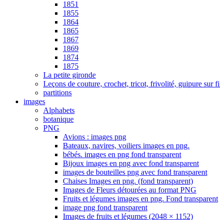
1851
1855
1864
1865
1867
1869
1874
1875
La petite gironde
Leçons de couture, crochet, tricot, frivolité, guipure sur
partitions
images
Alphabets
botanique
PNG
Avions : images png
Bateaux, navires, voiliers images en png.
bébés. images en png fond transparent
Bijoux images en png avec fond transparent
images de bouteilles png avec fond transparent
Chaises Images en png. (fond transparent)
Images de Fleurs détourées au format PNG
Fruits et légumes images en png. Fond transparent
image png fond transparent
Images de fruits et légumes (2048 × 1152)