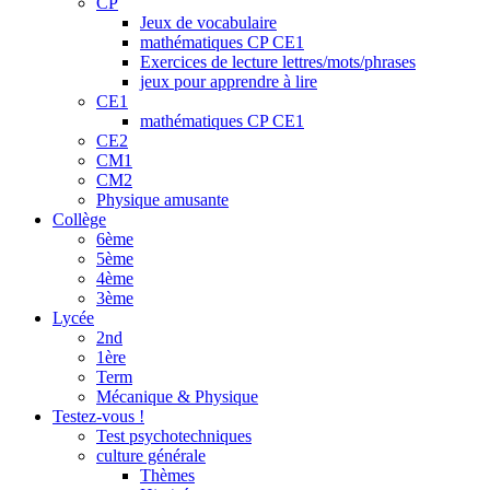
CP
Jeux de vocabulaire
mathématiques CP CE1
Exercices de lecture lettres/mots/phrases
jeux pour apprendre à lire
CE1
mathématiques CP CE1
CE2
CM1
CM2
Physique amusante
Collège
6ème
5ème
4ème
3ème
Lycée
2nd
1ère
Term
Mécanique & Physique
Testez-vous !
Test psychotechniques
culture générale
Thèmes