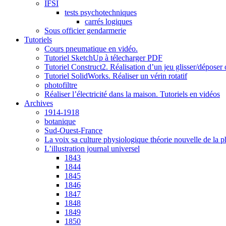
IFSI
tests psychotechniques
carrés logiques
Sous officier gendarmerie
Tutoriels
Cours pneumatique en vidéo.
Tutoriel SketchUp à télecharger PDF
Tutoriel Construct2. Réalisation d’un jeu glisser/déposer
Tutoriel SolidWorks. Réaliser un vérin rotatif
photofiltre
Réaliser l’électricité dans la maison. Tutoriels en vidéos
Archives
1914-1918
botanique
Sud-Ouest-France
La voix sa culture physiologique théorie nouvelle de l
L’illustration journal universel
1843
1844
1845
1846
1847
1848
1849
1850