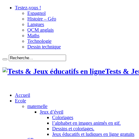
Testez-vous !
en savoir plus
Espagnol
Histoire – Géo
Langues
QCM anglais
Maths
Technologie
Dessin technique
Tests & Je
Accueil
Ecole
maternelle
Jeux d’éveil
Coloriages
l’alphabet en images animés en gif.
Dessins et coloriages.
Jeux éducatifs et ludiques en ligne gratuits