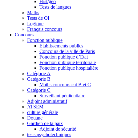
Hist/géo
Tests de langues
Maths
Tests de QI
Logique
Français concours
Concours
Fonction publique
Etablissements publics
Concours de la ville de Paris
Fonction publique d’Etat
Fonction publique territoriale
Fonction publique hospitalière
Catégorie A
Catégorie B
Maths concours cat B et C
Catégorie C
Surveillant pénitentiaire
Adjoint administratif
ATSEM
culture générale
Douane
Gardien de la paix
Adjoint de sécurité
tests psychotechniques