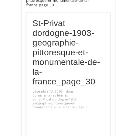
pittoresque-et-monumentale-de-la-
france_page_30
St-Privat
dordogne-1903-
geographie-
pittoresque-et-
monumentale-de-
la-
france_page_30
décembre 13, 2016
dans
Commentaires fermés
sur St-Privat dordogne-1903-
geographie-pittoresque-et-
monumentale-de-la-france_page_30