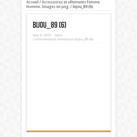
Accueil
/
Accessoires et vêtements Femme
Homme. Images en png.
/
bijou_89 (6)
bijou_89 (6)
mai 9, 2016
dans
Commentaires fermés
sur bijou_89 (6)