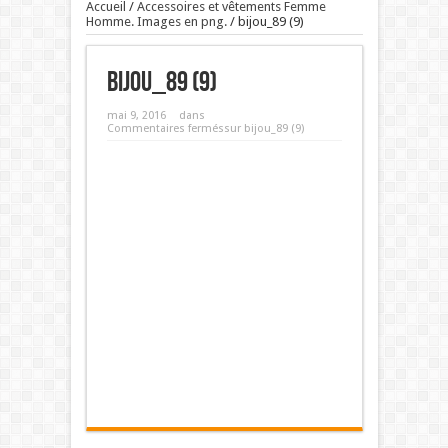
Accueil
/
Accessoires et vêtements Femme
Homme. Images en png.
/
bijou_89 (9)
bijou_89 (9)
mai 9, 2016
dans
Commentaires fermés
sur bijou_89 (9)