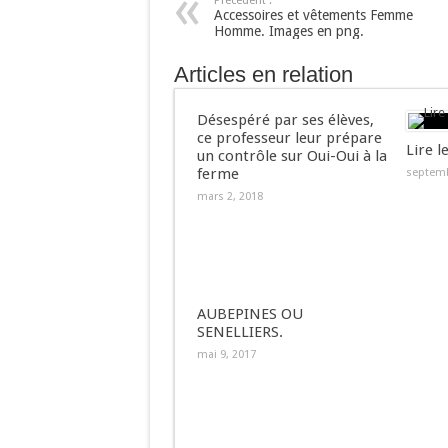
Précédent :
Accessoires et vêtements Femme
Homme. Images en png.
Articles en relation
Désespéré par ses élèves,
ce professeur leur prépare
Lire l
un contrôle sur Oui-Oui à la
ferme
septemb
mars 2, 2018
AUBEPINES OU
SENELLIERS.
mai 9, 2017