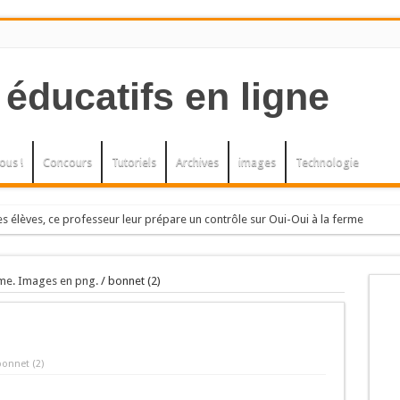
ous !
Concours
Tutoriels
Archives
images
Technologie
s élèves, ce professeur leur prépare un contrôle sur Oui-Oui à la ferme
h, elle, an
, L’herbe à la puce. Arbres et arbustes
me. Images en png.
/
bonnet (2)
ENELLIERS.
bres et arbustes.
bonnet (2)
U LE PETIT THE.