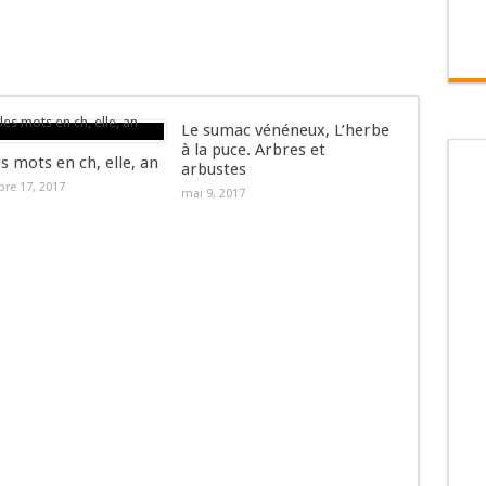
Le sumac vénéneux, L’herbe
à la puce. Arbres et
es mots en ch, elle, an
arbustes
re 17, 2017
mai 9, 2017