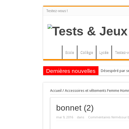
en savoir plus
OK, tout accepter
Testez-vous !
Ecole
Collège
Lycée
Testez-v
Dernières nouvelles
Désespéré par se
Lire les mots en c
Le sumac vénéneux
Accueil
/
Accessoires et vêtements Femme Hom
AUBEPINES OU S
bonnet (2)
LES POMMIERS. Ar
L’ERABLE.
mai 9, 2016
dans
Commentaires fermés
sur 
LA GAULTHERIE O