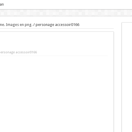
 an
me. Images en png.
/
personage accessoir0166
personage accessoir0166