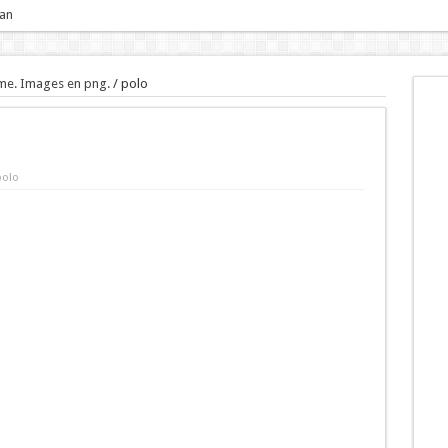
 an
me. Images en png.
/
polo
polo