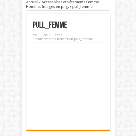
Accueil
/
Accessoires et vêtements Femme
Homme. Images en png.
/
pull_femme
pull_femme
mai 9, 2016
dans
Commentaires fermés
sur pull_femme