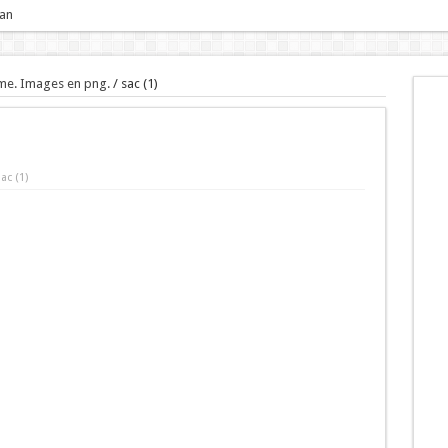
 an
me. Images en png.
/
sac (1)
ac (1)