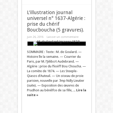
L’illustration journal
universel n° 1637-Algérie :
prise du chérif
Boucboucha (5 gravures).
juin 26, 2016
Laisser un commentaire
SOMMAIRE : Texte : M. de Goulard. —
Histoire île la semaine. — Courrier du
Paris, par M. l’Jiilibcrt Audebrand. —
Algérie : prise du l’lioiiff Bou Choucha. —
La comète de 1874. — Les Steeple-
Qiasos d’Auteuil. — Un oiseau de proie
parisien, nouvelle par .’lmp Ndly Lieutier
(suite). — Exposition des œuvres de
Prudhon au bénélfce de sa fille, ...
Lire la
suite »