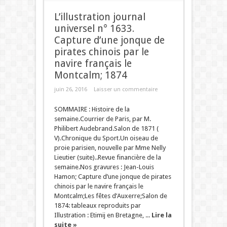
L’illustration journal
universel n° 1633.
Capture d’une jonque de
pirates chinois par le
navire français le
Montcalm; 1874
juin 26, 2016
Laisser un commentaire
SOMMAIRE : Histoire de la
semaine.Courrier de Paris, par M.
Philibert Audebrand.Salon de 1871 (
V).Chronique du Sport.Un oiseau de
proie parisien, nouvelle par Mme Nelly
Lieutier (suite)..Revue financière de la
semaine.Nos gravures : Jean-Louis
Hamon; Capture d’une jonque de pirates
chinois par le navire français le
Montcalm;Les fêtes d’Auxerre;Salon de
1874: tableaux reproduits par
Illustration : Etimij en Bretagne, ...
Lire la
suite »