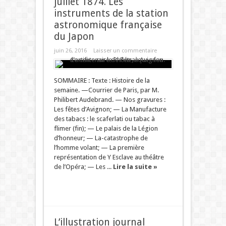
juillet 1874. Les
instruments de la station
astronomique française
du Japon
juin 26, 2016
Laisser un commentaire
SOMMAIRE : Texte : Histoire de la
semaine. —Courrier de Paris, par M.
Philibert Audebrand. — Nos gravures :
Les fêtes d’Avignon; — La Manufacture
des tabacs : le scaferlati ou tabac à
flimer (fin); — Le palais de la Légion
d’honneur; — La-catastrophe de
l’homme volant; — La première
représentation de Y Esclave au théâtre
de l’Opéra; — Les ...
Lire la suite »
L’illustration journal