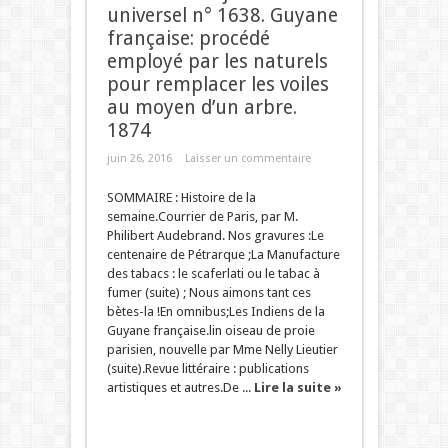
universel n° 1638. Guyane
française: procédé
employé par les naturels
pour remplacer les voiles
au moyen d’un arbre.
1874
juin 26, 2016
Laisser un commentaire
SOMMAIRE : Histoire de la
semaine.Courrier de Paris, par M.
Philibert Audebrand. Nos gravures :Le
centenaire de Pétrarque ;La Manufacture
des tabacs : le scaferlati ou le tabac à
fumer (suite) ; Nous aimons tant ces
bètes-la !En omnibus;Les Indiens de la
Guyane française.lin oiseau de proie
parisien, nouvelle par Mme Nelly Lieutier
(suite).Revue littéraire : publications
artistiques et autres.De ...
Lire la suite »