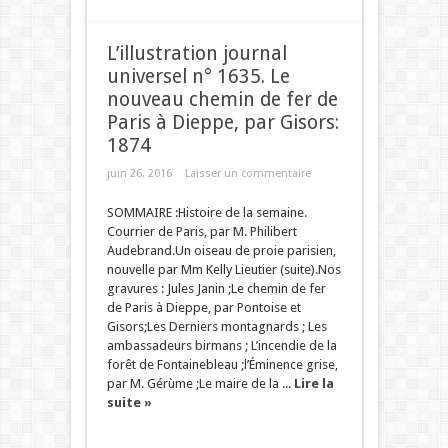
L’illustration journal
universel n° 1635. Le
nouveau chemin de fer de
Paris à Dieppe, par Gisors:
1874
juin 26, 2016
Laisser un commentaire
SOMMAIRE :Histoire de la semaine.
Courrier de Paris, par M. Philibert
Audebrand.Un oiseau de proie parisien,
nouvelle par Mm Kelly Lieutier (suite).Nos
gravures : Jules Janin ;Le chemin de fer
de Paris à Dieppe, par Pontoise et
Gisors;Les Derniers montagnards ; Les
ambassadeurs birmans ; L’incendie de la
forêt de Fontainebleau ;l’Éminence grise,
par M. Gérùme ;Le maire de la ...
Lire la
suite »