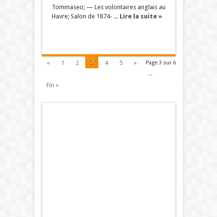
Tommaseo; — Les volontaires anglais au
Havre; Salon de 1874- ...
Lire la suite »
3
«
1
2
4
5
»
Page 3 sur 6
...
Fin »