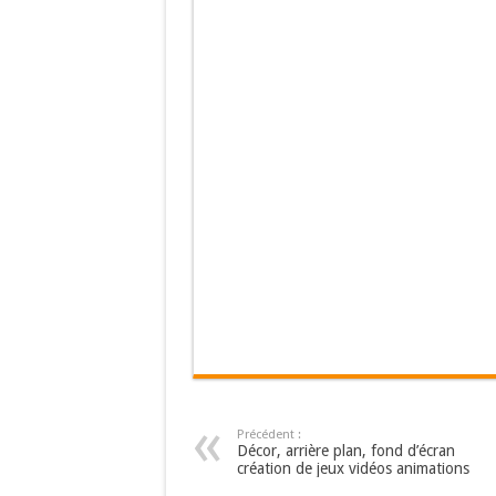
LE SISYMBRE. Pla
Iris jaune des ma
Laurier-rose (Ne
Précédent :
Décor, arrière plan, fond d’écran
création de jeux vidéos animations