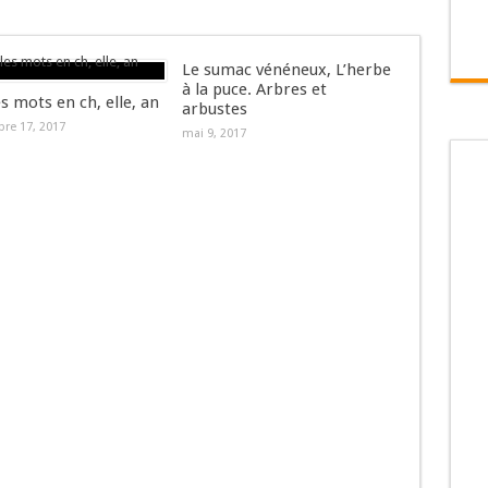
Le sumac vénéneux, L’herbe
à la puce. Arbres et
es mots en ch, elle, an
arbustes
re 17, 2017
mai 9, 2017