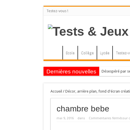
en savoir plus
OK, tout accepter
Testez-vous !
Ecole
Collège
Lycée
Testez-v
Dernières nouvelles
Désespéré par se
Lire les mots en c
Le sumac vénéneux
Accueil
/
Décor, arrière plan, fond d'écran créa
AUBEPINES OU S
chambre bebe
LES POMMIERS. Ar
L’ERABLE.
mai 9, 2016
dans
Commentaires fermés
sur 
LA GAULTHERIE O