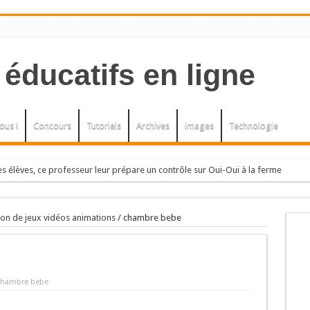
ous !
Concours
Tutoriels
Archives
images
Technologie
s élèves, ce professeur leur prépare un contrôle sur Oui-Oui à la ferme
h, elle, an
, L’herbe à la puce. Arbres et arbustes
tion de jeux vidéos animations
/
chambre bebe
ENELLIERS.
bres et arbustes.
chambre bebe
U LE PETIT THE.