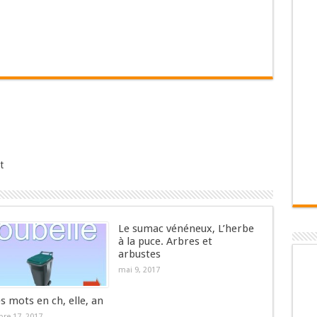
t
Le sumac vénéneux, L’herbe
à la puce. Arbres et
arbustes
mai 9, 2017
es mots en ch, elle, an
re 17, 2017