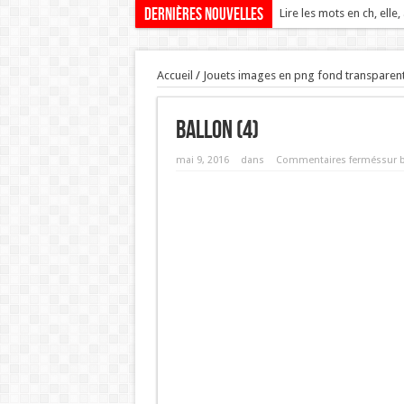
Dernières nouvelles
Lire les mots en ch, elle,
Accueil
/
Jouets images en png fond transparen
ballon (4)
mai 9, 2016
dans
Commentaires fermés
sur b