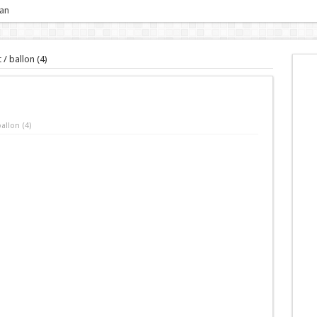
 an
t
/
ballon (4)
allon (4)