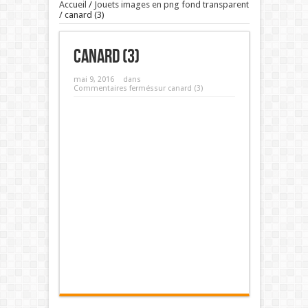
Accueil
/
Jouets images en png fond transparent
/
canard (3)
canard (3)
mai 9, 2016
dans
Commentaires fermés
sur canard (3)