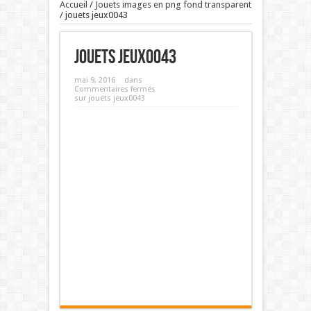
Accueil
/
Jouets images en png fond transparent
/
jouets jeux0043
jouets jeux0043
mai 9, 2016
dans
Commentaires fermés
sur jouets jeux0043