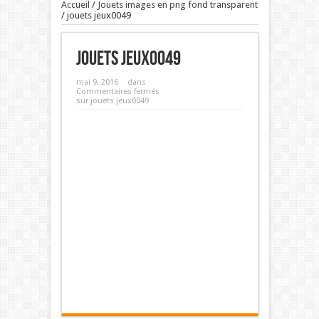
Accueil
/
Jouets images en png fond transparent
/
jouets jeux0049
jouets jeux0049
mai 9, 2016
dans
Commentaires fermés
sur jouets jeux0049