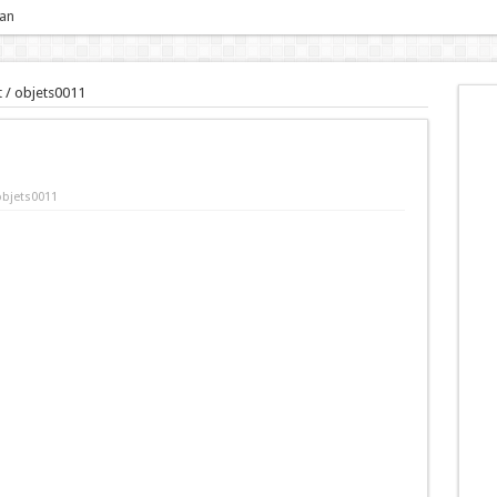
 an
t
/
objets0011
objets0011