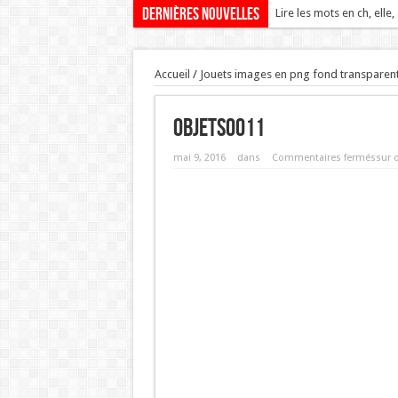
Dernières nouvelles
Lire les mots en ch, elle,
Accueil
/
Jouets images en png fond transparen
objets0011
mai 9, 2016
dans
Commentaires fermés
sur 