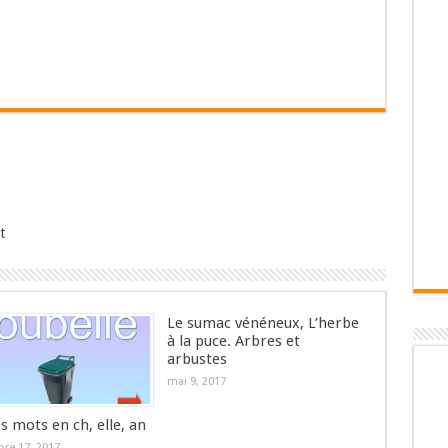
t
Le sumac vénéneux, L’herbe
à la puce. Arbres et
arbustes
mai 9, 2017
es mots en ch, elle, an
re 17, 2017