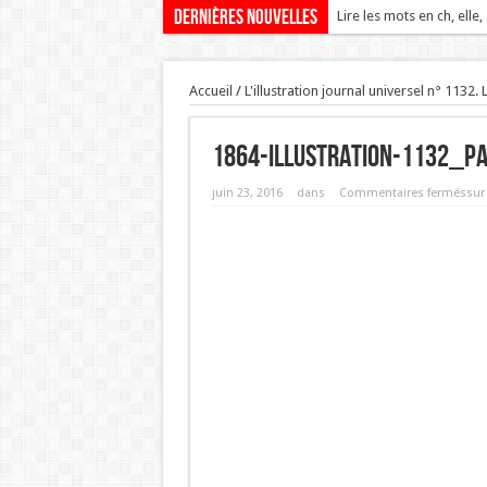
Dernières nouvelles
Lire les mots en ch, elle,
Accueil
/
L'illustration journal universel n° 1132. 
1864-illustration-1132_P
juin 23, 2016
dans
Commentaires fermés
sur