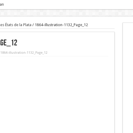
 an
Les États de la Plata
/
1864-illustration-1132_Page_12
age_12
 1864-illustration-1132_Page_12