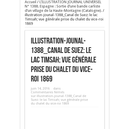
Accueil
/
L’ILLUSTRATION JOURNAL UNIVERSEL
N° 1388. Espagne : Sortie d’une bande carliste
d’un village de la Haute-Montagne (Catalogne).
/
illustration-jounal-1388_Canal de Suez: le lac
Timsah; vue générale prise du chalet du vice-roi
1869
illustration-jounal-
1388_Canal de Suez: le
lac Timsah; vue générale
prise du chalet du vice-
roi 1869
juin 14, 2016
dans
Commentaires fermés
sur illustration-jounal-1388_Canal de
Suez: le lac Timsah; vue générale prise
du chalet du vice-roi 1869