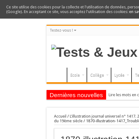
Ce site utilise des cookies pour la collecte et l'utilisation de données, perso
(Google). En acceptant ce site, vous acceptez l'utilisation des cookies:
en sa
Testez-vous !
Ecole
Collège
Lycée
Te
Dernières nouvelles
Lire les mots en c
Accueil
/
L’illustration journal universel n° 1417.
du 19ème siècle
/
1870-illustration-1417_Troubl