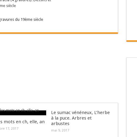
 gravures du 19ème siècle
Le sumac vénéneux, L’herbe
à la puce. Arbres et
es mots en ch, elle, an
arbustes
re 17, 2017
mai 9, 2017