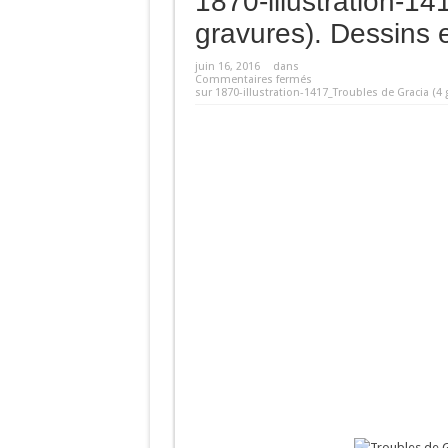
1870-illustration-1
gravures). Dessins 
juin 16, 2016
dans
Commentaires fermés
sur 1870-illustration-1417_Troubles de Gracia (4