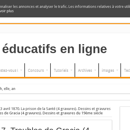
nnaliser les annonces et analyser le trafic. Les informations relatives à votre uti
voir plus
stez-vous !
Concours
Tutoriels
Archives
images
Tec
h, elle, an
 23 avril 1870. La prison de la Santé (4 gravures). Dessins et gravures
es de Gracia (4 gravures). Dessins et gravures du 19ème siècle