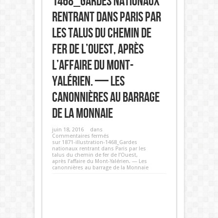
1468_Gardes nationaux
rentrant dans Paris par
les talus du chemin de
fer de l’Ouest, après
l’affaire du Mont-
Yalérien. — Les
canonnières au barrage
de la Monnaie
juin 18, 2016
dans
Commentaires fermés
sur 1871-illustration-1468_Gardes
nationaux rentrant dans Paris par les
talus du chemin de fer de l’Ouest,
après l’affaire du Mont-Yalérien. — Les
canonnières au barrage de la Monnaie