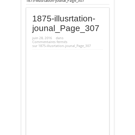
1875-illusrtation-jounal_Page_307
1875-illusrtation-
jounal_Page_307
juin 28, 2016
dans
Commentaires fermés
sur 1875-illusrtation-jounal_Page_307