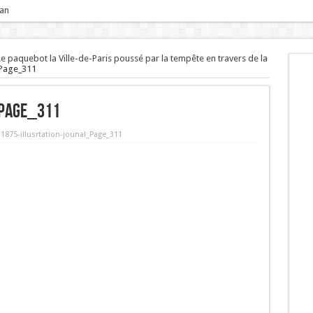
 an
. Le paquebot la Ville-de-Paris poussé par la tempête en travers de la
_Page_311
_Page_311
 1875-illusrtation-jounal_Page_311