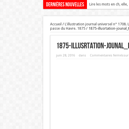
Dernières nouvelles
Lire les mots en ch, elle,
Accueil
/
L'illustration journal universel n° 1708
passe du Havre. 1875
/
1875-illusrtation-jounal
1875-illusrtation-jounal
juin 28, 2016
dans
Commentaires fermés
sur