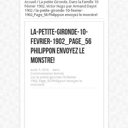
Accueil
/
La petite Gironde. Dans la Famille 10
Février 1902. Victor Hugo par Armand Dayot
1902
/
la-petite-gironde-10-fevrier-
1902_Page_56 Philippon envoyez le monstre!
la-petite-gironde-10-
fevrier-1902_Page_56
Philippon envoyez le
monstre!
août 7, 2016
dans
Commentaires fermés
sur la-petite-gironde-10-fevrier-
1902_Page_56 Philippon envoyez le
monstre!