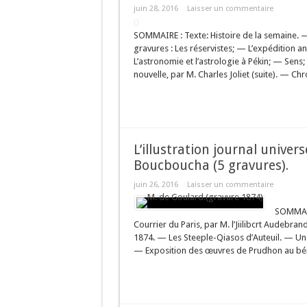
juin 28, 2016
Laisser un commentaire
SOMMAIRE : Texte: Histoire de la semaine. —
gravures : Les réservistes; — L’expédition 
L’astronomie et l’astrologie à Pékin; — Sen
nouvelle, par M. Charles Joliet (suite). — Chr
L’illustration journal univers
Boucboucha (5 gravures).
juin 26, 2016
Laisser un commentaire
SOMMAIRE
Courrier du Paris, par M. l’Jiilibcrt Audebra
1874. — Les Steeple-Qiasos d’Auteuil. — Un oi
— Exposition des œuvres de Prudhon au bénél