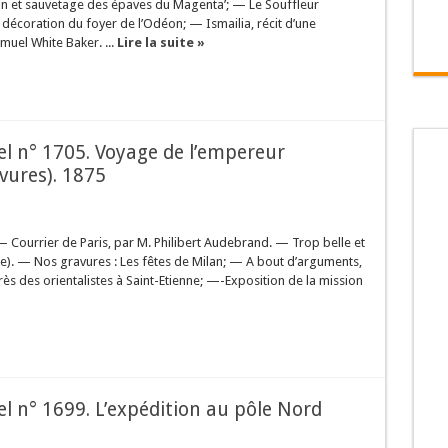
on et sauvetage des épaves du Magenta’; — Le Souffleur
décoration du foyer de l’Odéon; — Ismailia, récit d’une
amuel White Baker. ...
Lire la suite »
sel n° 1705. Voyage de l’empereur
vures). 1875
— Courrier de Paris, par M. Philibert Audebrand. — Trop belle et
uite). — Nos gravures : Les fêtes de Milan; — A bout d’arguments,
s des orientalistes à Saint-Etienne; —-Exposition de la mission
»
sel n° 1699. L’expédition au pôle Nord