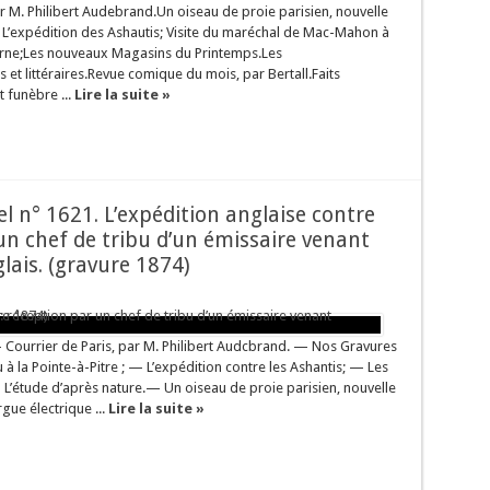
ar M. Philibert Audebrand.Un oiseau de proie parisien, nouvelle
: L’expédition des Ashautis; Visite du maréchal de Mac-Mahon à
oderne;Les nouveaux Magasins du Printemps.Les
 et littéraires.Revue comique du mois, par Bertall.Faits
 funèbre ...
Lire la suite »
sel n° 1621. L’expédition anglaise contre
 un chef de tribu d’un émissaire venant
lais. (gravure 1874)
 Courrier de Paris, par M. Philibert Audcbrand. — Nos Gravures
u à la Pointe-à-Pitre ; — L’expédition contre les Ashantis; — Les
 L’étude d’après nature.— Un oiseau de proie parisien, nouvelle
ue électrique ...
Lire la suite »