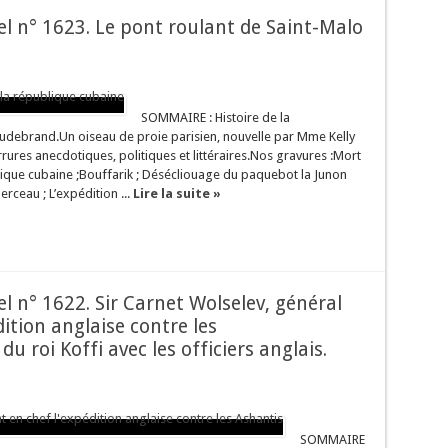
sel n° 1623. Le pont roulant de Saint-Malo
SOMMAIRE : Histoire de la
 Audebrand.Un oiseau de proie parisien, nouvelle par Mme Kelly
arrures anecdotiques, politiques et littéraires.Nos gravures :Mort
ique cubaine ;Bouffarik ; Désécliouage du paquebot la Junon
 berceau ; L’expédition ...
Lire la suite »
sel n° 1622. Sir Carnet Wolselev, général
tion anglaise contre les
u roi Koffi avec les officiers anglais.
SOMMAIRE