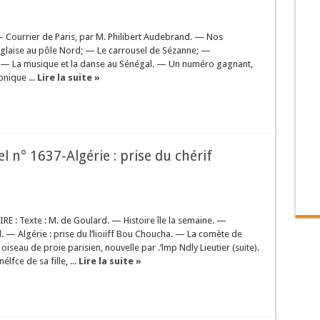
 Courrier de Paris, par M. Philibert Audebrand. — Nos
anglaise au pôle Nord; — Le carrousel de Sézanne; —
s; — La musique et la danse au Sénégal. — Un numéro gagnant,
onique ...
Lire la suite »
el n° 1637-Algérie : prise du chérif
 : Texte : M. de Goulard. — Histoire île la semaine. —
nd. — Algérie : prise du l’lioiiff Bou Choucha. — La comète de
seau de proie parisien, nouvelle par .’lmp Ndly Lieutier (suite).
fce de sa fille, ...
Lire la suite »