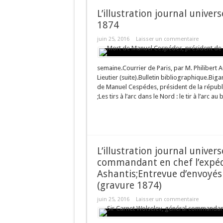
L’illustration journal univer
1874
juin 25, 2016
Laisser un commentaire
semaine.Courrier de Paris, par M. Philibert
Lieutier (suite).Bulletin bibliographique.Big
de Manuel Cespédes, président de la républ
;Les tirs à l’arc dans le Nord : le tir à l’arc au
L’illustration journal univer
commandant en chef l’expédi
Ashantis;Entrevue d’envoyés d
(gravure 1874)
juin 25, 2016
Laisser un commentaire