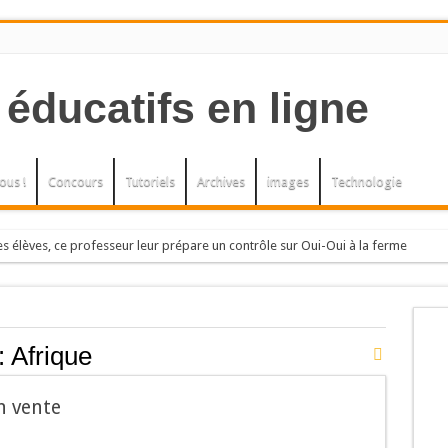
ous !
Concours
Tutoriels
Archives
images
Technologie
s élèves, ce professeur leur prépare un contrôle sur Oui-Oui à la ferme
h, elle, an
, L’herbe à la puce. Arbres et arbustes
ENELLIERS.
:
Afrique
bres et arbustes.
n vente
U LE PETIT THE.