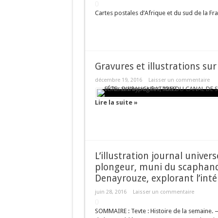
LE SISYMBRE. Pla
Cartes postales d’Afrique et du sud de la F
Iris jaune des ma
Laurier-rose (Ne
Gravures et illustrations sur
décembre 19, 2016
Laisser un commentaire
Lire la suite »
L’illustration journal univer
plongeur, muni du scaphand
Denayrouze, explorant l’inté
juin 28, 2016
Laisser un commentaire
SOMMAIRE : Tevte : Histoire de la semaine. 