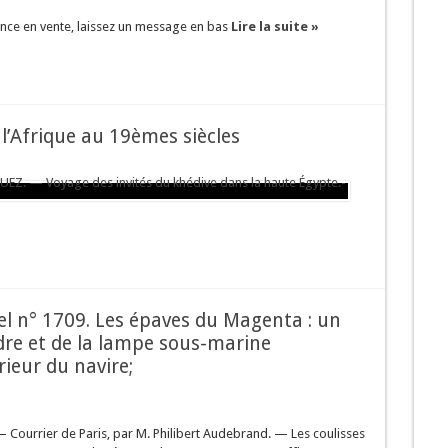
ntes des prés et des bois
rance en vente, laissez un message en bas
Lire la suite »
rais.
rium oleander)
 l’Afrique au 19èmes siècles
sel n° 1709. Les épaves du Magenta : un
re et de la lampe sous-marine
rieur du navire;
— Courrier de Paris, par M. Philibert Audebrand. — Les coulisses