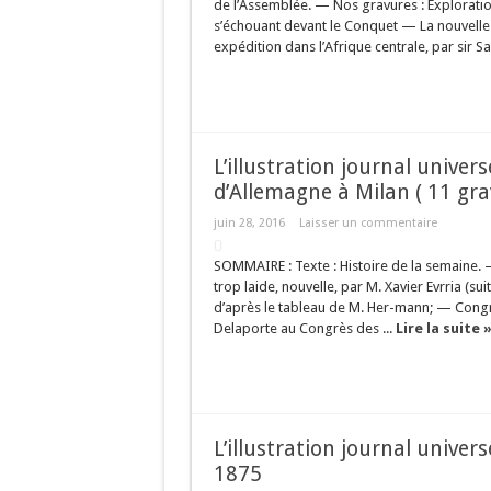
de l’Assemblée. — Nos gravures : Explorati
s’échouant devant le Conquet — La nouvelle 
expédition dans l’Afrique centrale, par sir S
L’illustration journal univer
d’Allemagne à Milan ( 11 gra
juin 28, 2016
Laisser un commentaire
SOMMAIRE : Texte : Histoire de la semaine. 
trop laide, nouvelle, par M. Xavier Evrria (s
d’après le tableau de M. Her-mann; — Congrè
Delaporte au Congrès des ...
Lire la suite 
L’illustration journal univer
1875