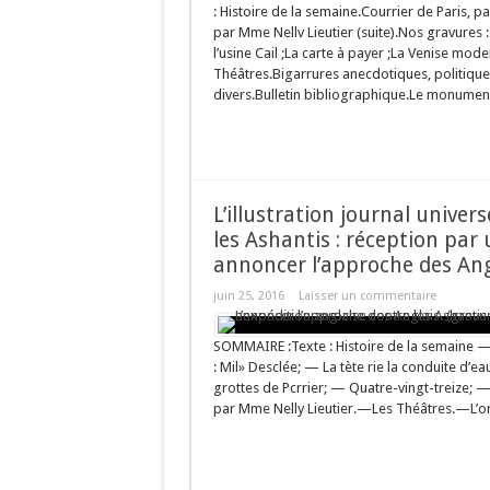
: Histoire de la semaine.Courrier de Paris, p
par Mme Nellv Lieutier (suite).Nos gravures 
l’usine Cail ;La carte à payer ;La Venise m
Théâtres.Bigarrures anecdotiques, politiques
divers.Bulletin bibliographique.Le monument
L’illustration journal univer
les Ashantis : réception par
annoncer l’approche des Ang
juin 25, 2016
Laisser un commentaire
SOMMAIRE :Texte : Histoire de la semaine —
: Mil» Desclée; — La tète rie la conduite d’ea
grottes de Pcrrier; — Quatre-vingt-treize; —
par Mme Nelly Lieutier.—Les Théâtres.—L’org