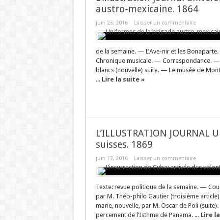
austro-mexicaine. 1864
juin 23, 2016
Laisser un commentaire
de la semaine. — L’Ave-nir et les Bonapart
Chronique musicale. — Correspondance. — La 
blancs (nouvelle) suite. — Le musée de Mont
...
Lire la suite »
L’ILLUSTRATION JOURNAL UN
suisses. 1869
juin 13, 2016
Laisser un commentaire
Texte: revue politique de la semaine. — Cour
par M. Théo-philo Gautier (troisième article
marie, nouvelle, par M. Oscar de Poli (suite
percement de l’Isthme de Panama. ...
Lire l