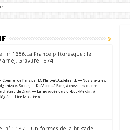
 an
che
sel n° 1656.La France pittoresque : le
Marne). Gravure 1874
 Courrier de Paris,par M. Philibert Audehrand. — Nos gravures:
ndgoritza et Spouz; — De Vienne à Paris, à cheval, eu quinze
 Le château de Diant; — La mosquée de Sidi-Bou-Me-dm, à
égiée ...
Lire la suite »
sel n° 1137 – Uniformes de la brigade