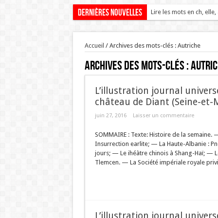
Dernières nouvelles
Lire les mots en ch, elle,
Accueil
/
Archives des mots-clés : Autriche
Archives des mots-clés :
Autri
L’illustration journal univer
château de Diant (Seine-et-
juin 27, 2016
Laisser un commentaire
SOMMAIRE : Texte: Histoire de la semaine. —
Insurrection earlite; — La Haute-Albanie : P
jours; — Le ihéàtre chinois à Shang-Haï; —
Tlemcen. — La Société impériale royale privil
L’illustration journal univer