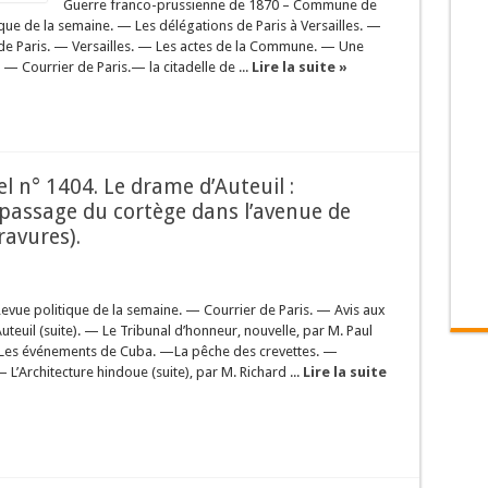
Guerre franco-prussienne de 1870 – Commune de
que de la semaine. — Les délégations de Paris à Versailles. —
de Paris. — Versailles. — Les actes de la Commune. — Une
. — Courrier de Paris.— la citadelle de ...
Lire la suite »
el n° 1404. Le drame d’Auteuil :
 passage du cortège dans l’avenue de
ravures).
evue politique de la semaine. — Courrier de Paris. — Avis aux
uteuil (suite). — Le Tribunal d’honneur, nouvelle, par M. Paul
— Les événements de Cuba. —La pêche des crevettes. —
’Architecture hindoue (suite), par M. Richard ...
Lire la suite