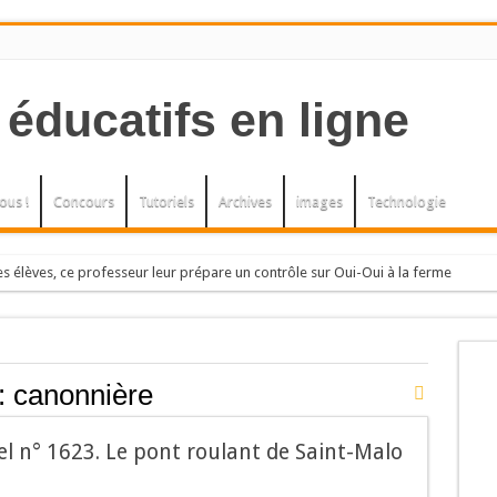
ous !
Concours
Tutoriels
Archives
images
Technologie
s élèves, ce professeur leur prépare un contrôle sur Oui-Oui à la ferme
h, elle, an
, L’herbe à la puce. Arbres et arbustes
ENELLIERS.
:
canonnière
bres et arbustes.
sel n° 1623. Le pont roulant de Saint-Malo
U LE PETIT THE.