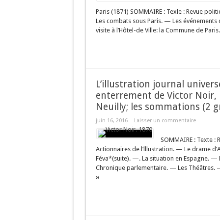
Paris (1871) SOMMAIRE : Texle : Revue politi
Les combats sous Paris. — Les événements 
visite à l’Hôtel-de Ville: la Commune de Paris
L’illustration journal univers
enterrement de Victor Noir,
Neuilly; les sommations (2 g
juin 16, 2016
Laisser un commentaire
SOMMAIRE : Texte : R
Actionnaires de l’lllustration. — Le drame d’A
Féva*(suite). —. La situation en Espagne. 
Chronique parlementaire. — Les Théâtres. — L
»