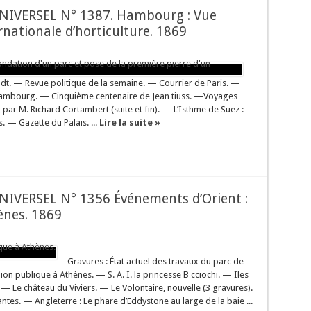
IVERSEL N° 1387. Hambourg : Vue
rnationale d’horticulture. 1869
t. — Revue politique de la semaine. — Courrier de Paris. —
e Hambourg. — Cinquième centenaire de Jean tiuss. —Voyages
par M. Richard Cortambert (suite et fin). — L’Isthme de Suez :
. — Gazette du Palais. ...
Lire la suite »
IVERSEL N° 1356 Événements d’Orient :
ènes. 1869
Gravures : État actuel des travaux du parc de
on publique à Athènes. — S. A. I. la princesse B cciochi. — Iles
— Le château du Viviers. — Le Volontaire, nouvelle (3 gravures).
antes. — Angleterre : Le phare d’Eddystone au large de la baie ...