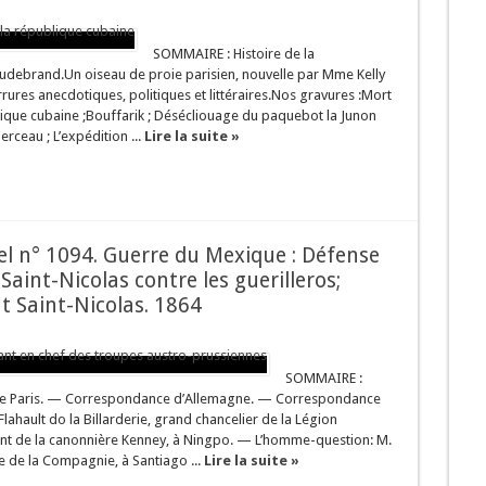
ntes des prés et des bois
rais.
SOMMAIRE : Histoire de la
 Audebrand.Un oiseau de proie parisien, nouvelle par Mme Kelly
rium oleander)
arrures anecdotiques, politiques et littéraires.Nos gravures :Mort
ique cubaine ;Bouffarik ; Désécliouage du paquebot la Junon
 berceau ; L’expédition ...
Lire la suite »
sel n° 1094. Guerre du Mexique : Défense
 Saint-Nicolas contre les guerilleros;
nt Saint-Nicolas. 1864
SOMMAIRE :
 de Paris. — Correspondance d’Allemagne. — Correspondance
hault do la Billarderie, grand chancelier de la Légion
t de la canonnière Kenney, à Ningpo. — L’homme-question: M.
e de la Compagnie, à Santiago ...
Lire la suite »