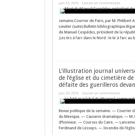
juin 25, 2016
Laisser un commentaire
LE SISYMBRE. Pla
Iris jaune des ma
semaine.Courrier de Paris, par M. Philibert
Laurier-rose (Ne
Lieutier (suite).Bulletin bibliographique.Big
de Manuel Cespédes, président de la républ
;Les tirs à l’arc dans le Nord : le tir à l’arc au
L’illustration journal univer
de l’église et du cimetière de
défaite des guerilleros deva
juin 20, 2016
Laisser un commentaire
Revue politique de la semaine. — Courrier
du Mexique. — Causerie dramatique. — M. Fla
d’honneur. — Courses du Caire. — Lancemen
Ferdinand de Lesseps. — Incendie de l’églis