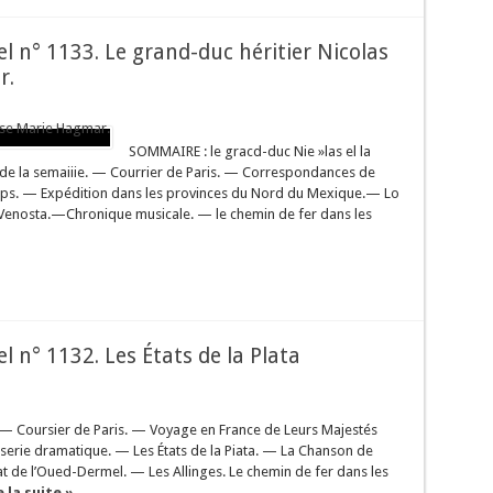
sel n° 1133. Le grand-duc héritier Nicolas
r.
SOMMAIRE : le gracd-duc Nie »las el la
de la semaiiie. — Courrier de Paris. — Correspondances de
amps. — Expédition dans les provinces du Nord du Mexique.— Lo
-Venosta.—Chronique musicale. — le chemin de fer dans les
el n° 1132. Les États de la Plata
— Coursier de Paris. — Voyage en France de Leurs Majestés
userie dramatique. — Les États de la Piata. — La Chanson de
 de l’Oued-Dermel. — Les Allinges. Le chemin de fer dans les
e la suite »