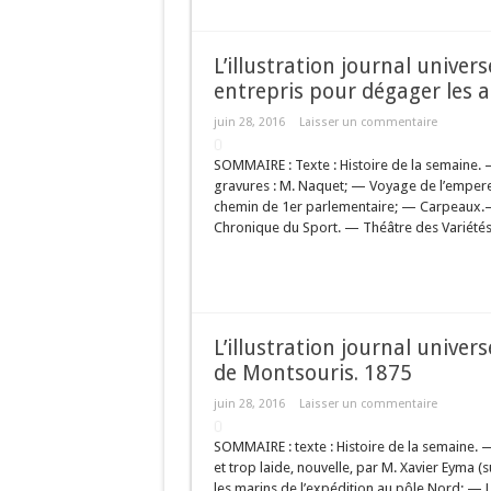
L’illustration journal univer
entrepris pour dégager les a
juin 28, 2016
Laisser un commentaire
SOMMAIRE : Texte : Histoire de la semaine. 
gravures : M. Naquet; — Voyage de l’emper
chemin de 1er parlementaire; — Carpeaux.—Tr
Chronique du Sport. — Théâtre des Variétés 
L’illustration journal univer
de Montsouris. 1875
juin 28, 2016
Laisser un commentaire
SOMMAIRE : texte : Histoire de la semaine. 
et trop laide, nouvelle, par M. Xavier Eyma
les marins de l’expédition au pôle Nord;.— L