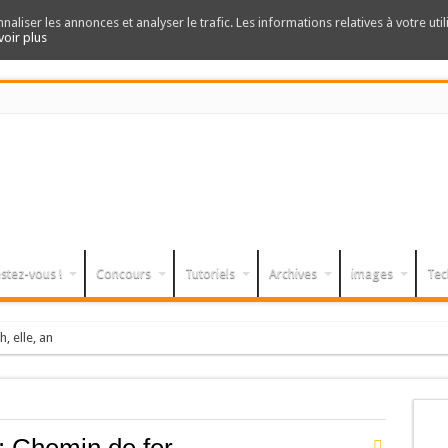
nnaliser les annonces et analyser le trafic. Les informations relatives à votre uti
voir plus
stez-vous !
Concours
Tutoriels
Archives
images
Tec
h, elle, an