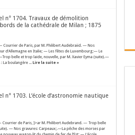
sel n° 1704. Travaux de démolition
bords de la cathédrale de Milan ; 1875
— Courrier de Paris, par M. Philibert Audebraiid. — Nos
eur d’Allemagne en Italie; — Les fêtes de Luxembourg;— Le
op belle et trop laide, nouvelle, par M. Xavier Eyma (suite).—
: La boulangère ...
Lire la suite »
sel n° 1703. L’école d’astronomie nautique
— Courrier de Paris, ]>ar M. Philibert Audebrand. — Trop belle
 (suite). — Nos gravures: Carpeaux;.—La pêche des morses par
e nouveau wagon-lit du chemin de fer de l’Est; — L’école