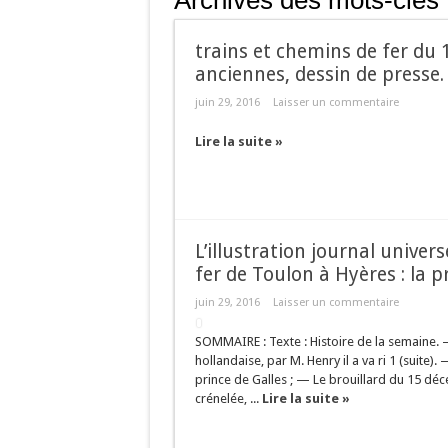
Archives des mots-clés 
trains et chemins de fer du
anciennes, dessin de presse.
juin 29, 2016
Laisser un commentaire
Lire la suite »
L’illustration journal unive
fer de Toulon à Hyères : la 
juin 29, 2016
Laisser un commentaire
SOMMAIRE : Texte : Histoire de la semaine. 
hollandaise, par M. Henry il a va ri 1 (suite
prince de Galles ; — Le brouillard du 15 dé
crénelée, ...
Lire la suite »