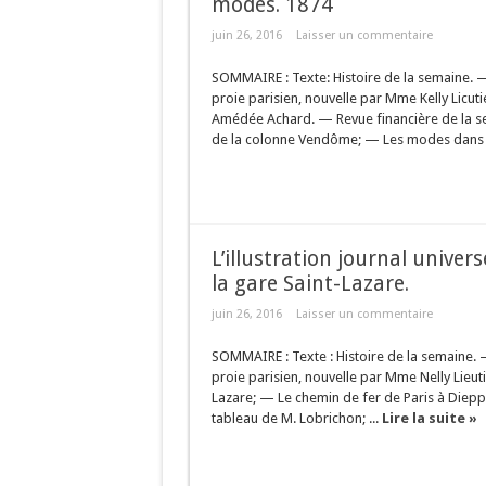
modes. 1874
juin 26, 2016
Laisser un commentaire
SOMMAIRE : Texte: Histoire de la semaine. —
proie parisien, nouvelle par Mme Kelly Licut
Amédée Achard. — Revue financière de la s
de la colonne Vendôme; — Les modes dans 
L’illustration journal univer
la gare Saint-Lazare.
juin 26, 2016
Laisser un commentaire
SOMMAIRE : Texte : Histoire de la semaine. 
proie parisien, nouvelle par Mme Nelly Lieuti
Lazare; — Le chemin de fer de Paris à Diep
tableau de M. Lobrichon; ...
Lire la suite »