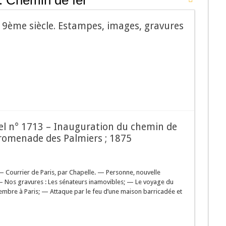
:
Chemin de fer
 19ème siècle. Estampes, images, gravures
rsel n° 1713 – Inauguration du chemin de
promenade des Palmiers ; 1875
— Courrier de Paris, par Chapelle. — Personne, nouvelle
). — Nos gravures : Les sénateurs inamovibles; — Le voyage du
cembre à Paris; — Attaque par le feu d’une maison barricadée et