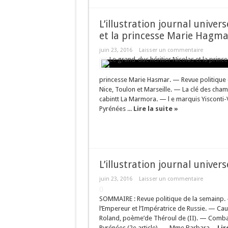
L’illustration journal univer
et la princesse Marie Hagma
juin 23, 2016
Laisser un commentaire
princesse Marie Hasmar. — Revue politique 
Nice, Toulon et Marseille. — La clé des ch
cabintt La Marmora. — l e marquis Yisconti
Pyrénées ...
Lire la suite »
L’illustration journal univers
juin 23, 2016
Laisser un commentaire
SOMMAIRE : Revue politique de la semainp. 
l’Empereur et l’Impératrice de Russie. — Ca
Roland, poème’de Théroul de (II). — Combat
Pyrénées (2e article). — Mme Barbara ...
Lir