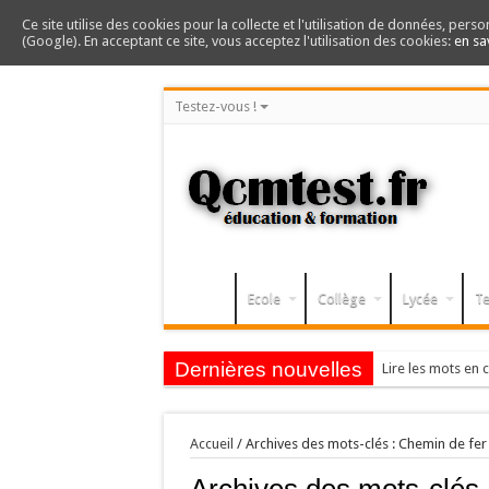
Ce site utilise des cookies pour la collecte et l'utilisation de données, perso
(Google). En acceptant ce site, vous acceptez l'utilisation des cookies:
en sa
Testez-vous !
Ecole
Collège
Lycée
Te
Dernières nouvelles
Lire les mots en c
Accueil
/
Archives des mots-clés : Chemin de fer