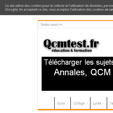
Ce site utilise des cookies pour la collecte et l'utilisation de données, perso
(Google). En acceptant ce site, vous acceptez l'utilisation des cookies:
en sa
Testez-vous !
Ecole
Collège
Lycée
Te