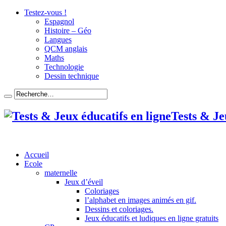
Testez-vous !
en savoir p
Espagnol
Histoire – Géo
Langues
QCM anglais
Maths
Technologie
Dessin technique
Tests & Je
Accueil
Ecole
maternelle
Jeux d’éveil
Coloriages
l’alphabet en images animés en gif.
Dessins et coloriages.
Jeux éducatifs et ludiques en ligne gratuits