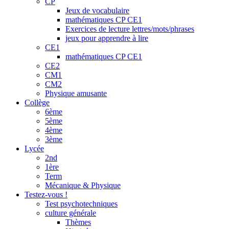
CP
Jeux de vocabulaire
mathématiques CP CE1
Exercices de lecture lettres/mots/phrases
jeux pour apprendre à lire
CE1
mathématiques CP CE1
CE2
CM1
CM2
Physique amusante
Collège
6ème
5ème
4ème
3ème
Lycée
2nd
1ère
Term
Mécanique & Physique
Testez-vous !
Test psychotechniques
culture générale
Thèmes