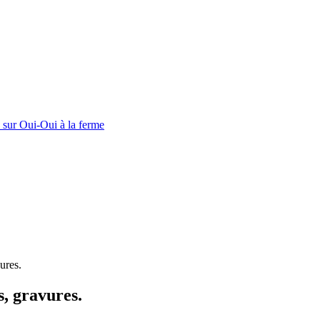
e sur Oui-Oui à la ferme
ures.
, gravures.