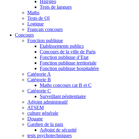
Hist/géo
Tests de langues
Maths
Tests de QI
Logique
Français concours
Concours
Fonction publique
Etablissements publics
Concours de la ville de Paris
Fonction publique d’Etat
Fonction publique territoriale
Fonction publique hospitalière
Catégorie A
Catégorie B
Maths concours cat B et C
Catégorie C
Surveillant pénitentiaire
Adjoint administratif
ATSEM
culture générale
Douane
Gardien de la paix
Adjoint de sécurité
tests psychotechniques