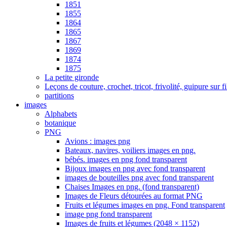
1851
1855
1864
1865
1867
1869
1874
1875
La petite gironde
Leçons de couture, crochet, tricot, frivolité, guipure sur
partitions
images
Alphabets
botanique
PNG
Avions : images png
Bateaux, navires, voiliers images en png.
bébés. images en png fond transparent
Bijoux images en png avec fond transparent
images de bouteilles png avec fond transparent
Chaises Images en png. (fond transparent)
Images de Fleurs détourées au format PNG
Fruits et légumes images en png. Fond transparent
image png fond transparent
Images de fruits et légumes (2048 × 1152)