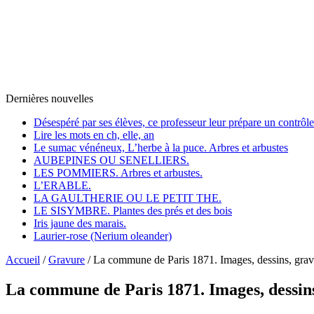
Dernières nouvelles
Désespéré par ses élèves, ce professeur leur prépare un contrôl
Lire les mots en ch, elle, an
Le sumac vénéneux, L’herbe à la puce. Arbres et arbustes
AUBEPINES OU SENELLIERS.
LES POMMIERS. Arbres et arbustes.
L’ERABLE.
LA GAULTHERIE OU LE PETIT THE.
LE SISYMBRE. Plantes des prés et des bois
Iris jaune des marais.
Laurier-rose (Nerium oleander)
Accueil
/
Gravure
/
La commune de Paris 1871. Images, dessins, grav
La commune de Paris 1871. Images, dessins