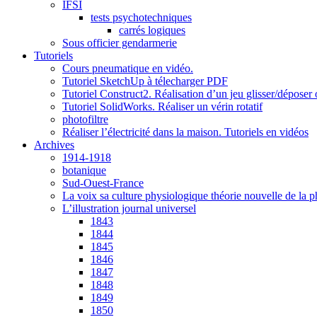
IFSI
tests psychotechniques
carrés logiques
Sous officier gendarmerie
Tutoriels
Cours pneumatique en vidéo.
Tutoriel SketchUp à télecharger PDF
Tutoriel Construct2. Réalisation d’un jeu glisser/déposer
Tutoriel SolidWorks. Réaliser un vérin rotatif
photofiltre
Réaliser l’électricité dans la maison. Tutoriels en vidéos
Archives
1914-1918
botanique
Sud-Ouest-France
La voix sa culture physiologique théorie nouvelle de l
L’illustration journal universel
1843
1844
1845
1846
1847
1848
1849
1850