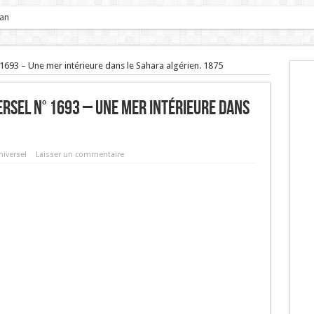
 an
rbe à la puce. Arbres et arbustes
n° 1693 – Une mer intérieure dans le Sahara algérien. 1875
ersel n° 1693 – Une mer intérieure dans
niversel
Laisser un commentaire