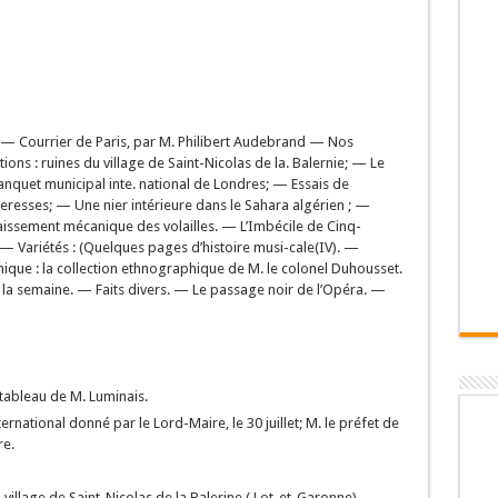
. — Courrier de Paris, par M. Philibert Audebrand — Nos
ons : ruines du village de Saint-Nicolas de la. Balernie; — Le
anquet municipal inte. national de Londres; — Essais de
teresses; — Une nier intérieure dans le Sahara algérien ; —
aissement mécanique des volailles. — L’Imbécile de Cinq-
. — Variétés : (Quelques pages d’histoire musi-cale(IV). —
que : la collection ethnographique de M. le colonel Duhousset.
la semaine. — Faits divers. — Le passage noir de l’Opéra. —
 tableau de M. Luminais.
national donné par le Lord-Maire, le 30 juillet; M. le préfet de
re.
village de Saint-Nicolas de la Balerine ( Lot-et-Garonne).