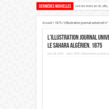
Dernières nouvelles
Lire les mots en ch, elle,
Le sumac vénéneux, L’he
Accueil
/
1875
/
L’illustration journal universel 
L’illustration journal univ
le Sahara algérien. 1875
juin 28, 2016
dans
1875
,
L'illustration journal u