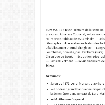
SOMMAIRE :
Texte : Histoire de la semaine
gravures : Athanase Coqucrel; — Les inondati
roi. Morvan, tableau de M. Luminais; — Le b
télégraphie militaire allemande dans les for
L’établissement thermal d’Enghien; — L’engr
Fourchettes, nouvelle, par Bret Harte (suite)
Chronique du Sport. — Exposition géographi
— L’amiral Exelmans. — Revue financière de 
Echecs.
Gravures:
Salon de 1875: Le roi Morvan, d après le
— Londres : grand banquet municipal inter
la Seine répondant au toast du Lord-Mai
— M. Athanase Coquerel.
— Les inondations : aspect des ruines du 