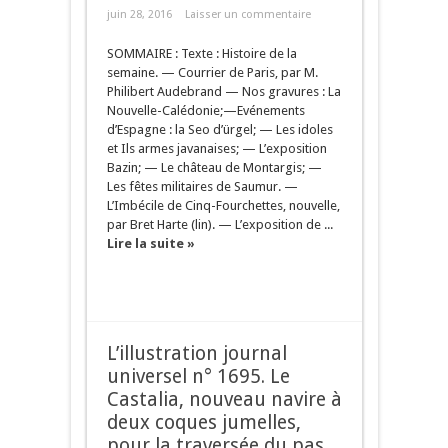
juin 28, 2016
Laisser un commentaire
SOMMAIRE : Texte : Histoire de la
semaine. — Courrier de Paris, par M.
Philibert Audebrand — Nos gravures : La
Nouvelle-Calédonie;—Evénements
d’Espagne : la Seo d’ürgel; — Les idoles
et Ils armes javanaises; — L’exposition
Bazin; — Le château de Montargis; —
Les fêtes militaires de Saumur. —
L’Imbécile de Cinq-Fourchettes, nouvelle,
par Bret Harte (lin). — L’exposition de ...
Lire la suite »
L’illustration journal
universel n° 1695. Le
Castalia, nouveau navire à
deux coques jumelles,
pour la traversée du pas