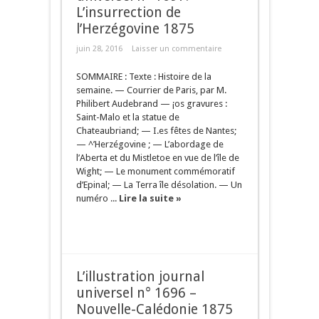
L’insurrection de
l’Herzégovine 1875
juin 28, 2016
Laisser un commentaire
SOMMAIRE : Texte : Histoire de la
semaine. — Courrier de Paris, par M.
Philibert Audebrand — ¡os gravures :
Saint-Malo et la statue de
Chateaubriand; — I.es fêtes de Nantes;
— ^’Herzégovine ; — L’abordage de
l’Aberta et du Mistletoe en vue de l’île de
Wight; — Le monument commémoratif
d’Epinal; — La Terra île désolation. — Un
numéro ...
Lire la suite »
L’illustration journal
universel n° 1696 –
Nouvelle-Calédonie 1875