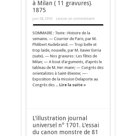
à Milan ( 11 gravures).
1875
juin 28, 2016
Laisser un commentaire
SOMMAIRE : Texte : Histoire de la
semaine. — Courrier de Paris, par M.
Philibert Audebrand. — Trop belle et
trop laide, nouvelle, par M. Xavier Evrria
(suite). — Nos gravures : Les fêtes de
Milan; — A bout d’arguments, d’après le
tableau de M. Her-mann; — Congrès des
orientalistes à Saint-Etienne; —-
Exposition de la mission Delaporte au
Congrès des ...
Lire la suite »
L’illustration journal
universel n° 1701. L’essai
du canon monstre de 81