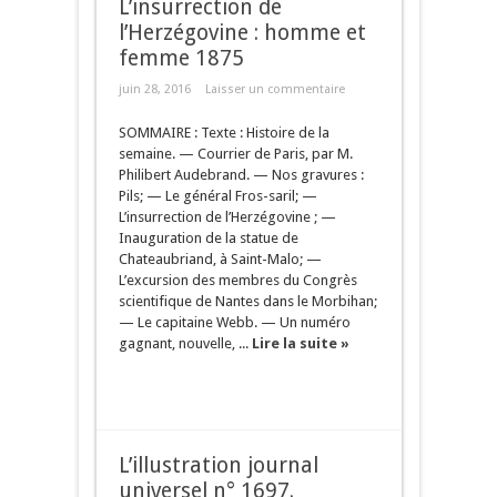
L’insurrection de
l’Herzégovine : homme et
femme 1875
juin 28, 2016
Laisser un commentaire
SOMMAIRE : Texte : Histoire de la
semaine. — Courrier de Paris, par M.
Philibert Audebrand. — Nos gravures :
Pils; — Le général Fros-saril; —
L’insurrection de l’Herzégovine ; —
Inauguration de la statue de
Chateaubriand, à Saint-Malo; —
L’excursion des membres du Congrès
scientifique de Nantes dans le Morbihan;
— Le capitaine Webb. — Un numéro
gagnant, nouvelle, ...
Lire la suite »
L’illustration journal
universel n° 1697.