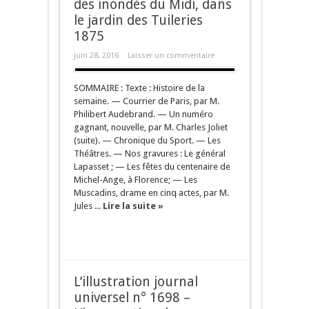
des inondés du Midi, dans
le jardin des Tuileries
1875
juin 28, 2016
Laisser un commentaire
SOMMAIRE : Texte : Histoire de la
semaine. — Courrier de Paris, par M.
Philibert Audebrand. — Un numéro
gagnant, nouvelle, par M. Charles Joliet
(suite). — Chronique du Sport. — Les
Théâtres. — Nos gravures : Le général
Lapasset ; — Les fêtes du centenaire de
Michel-Ange, à Florence; — Les
Muscadins, drame en cinq actes, par M.
Jules ...
Lire la suite »
L’illustration journal
universel n° 1698 –