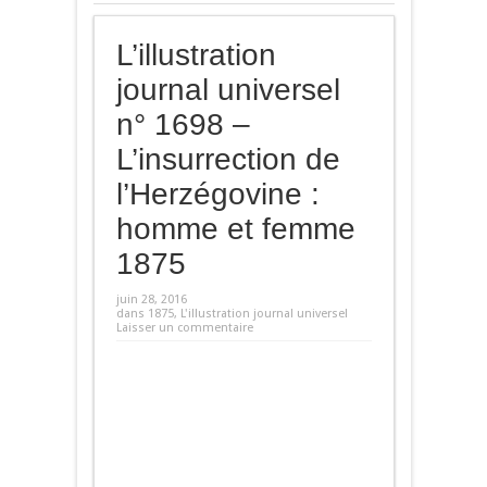
L’illustration
journal universel
n° 1698 –
L’insurrection de
l’Herzégovine :
homme et femme
1875
juin 28, 2016
dans
1875
,
L'illustration journal universel
Laisser un commentaire