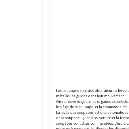
LE SISYMBRE. Pla
Iris jaune des ma
Laurier-rose (Ne
Les soupapes sont des obturateurs à levée pa
métalliques guidés dans leur mouvement.
On retrouve toujours les organes essentiels, 
le siège de la soupape. et la commande de 
La levée des soupapes est dite automatique q
de la soupape. Quand l’ouverture et la ferm
soupapes sont dites commandées: c’est le c
moteurs à gaz: nous étudierons les disposi