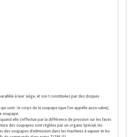
ntes des prés et des bois
rais.
rium oleander)
rallèle à leur siège, et son t constituées par des disques
qui sont : le corps de la soupape (que l’on appelle aussi valve),
la soupape.
uand elle s’effectue par la différence de pression sur les faces
eture des soupapes sont réglées par un organe Spécial, les
as des soupapes d’admission dans les machines à vapeur et les
tifs de commande dans notre TITRE III.