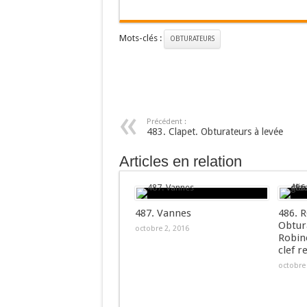
Mots-clés :
OBTURATEURS
Précédent :
483. Clapet. Obturateurs à levée
Articles en relation
487. Vannes
486. 
Obtur
octobre 2, 2016
Robin
clef r
octobre 