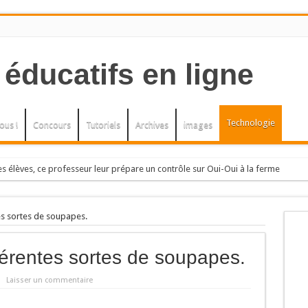
Technologie
ous !
Concours
Tutoriels
Archives
images
s élèves, ce professeur leur prépare un contrôle sur Oui-Oui à la ferme
h, elle, an
, L’herbe à la puce. Arbres et arbustes
es sortes de soupapes.
ENELLIERS.
érentes sortes de soupapes.
bres et arbustes.
Laisser un commentaire
U LE PETIT THE.