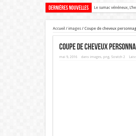
Dernières nouvelles
Le sumac vénéneux, L’he
AUBEPINES OU SENELLIE
Accueil
/
images
/
Coupe de cheveux personnage
Coupe de cheveux personnag
mai 9, 2016
dans
images
,
png
,
Scratch 2
Lais