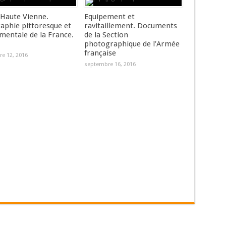
 Haute Vienne.
Equipement et
aphie pittoresque et
ravitaillement. Documents
entale de la France.
de la Section
photographique de l’Armée
française
e 12, 2016
septembre 16, 2016