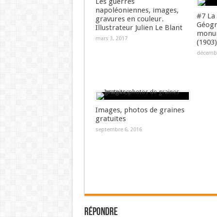
Les guerres
napoléoniennes, images,
#7 La
gravures en couleur.
Géogr
Illustrateur Julien Le Blant
monum
mars 3, 2017
(1903)
décembr
Images, photos de graines
gratuites
septembre 6, 2016
Répondre