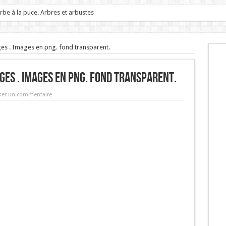
rbe à la puce. Arbres et arbustes
RS.
s . Images en png. fond transparent.
es . Images en png. fond transparent.
ser un commentaire