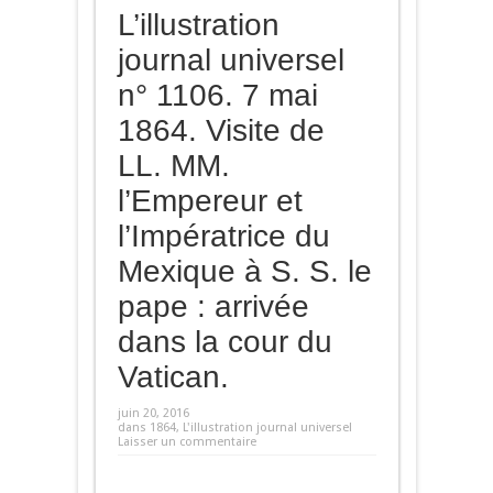
L’illustration
journal universel
n° 1106. 7 mai
1864. Visite de
LL. MM.
l’Empereur et
l’Impératrice du
Mexique à S. S. le
pape : arrivée
dans la cour du
Vatican.
juin 20, 2016
dans
1864
,
L'illustration journal universel
Laisser un commentaire