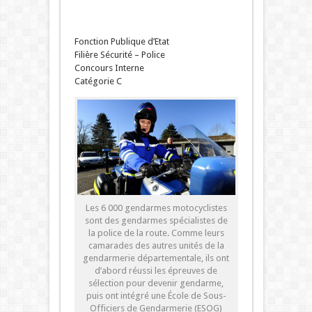
Fonction Publique d’Etat
Filière Sécurité – Police
Concours Interne
Catégorie C
Les 6 000 gendarmes motocyclistes
sont des gendarmes spécialistes de
la police de la route. Comme leurs
camarades des autres unités de la
gendarmerie départementale, ils ont
d’abord réussi les épreuves de
sélection pour devenir gendarme,
puis ont intégré une École de Sous-
Officiers de Gendarmerie (ESOG)